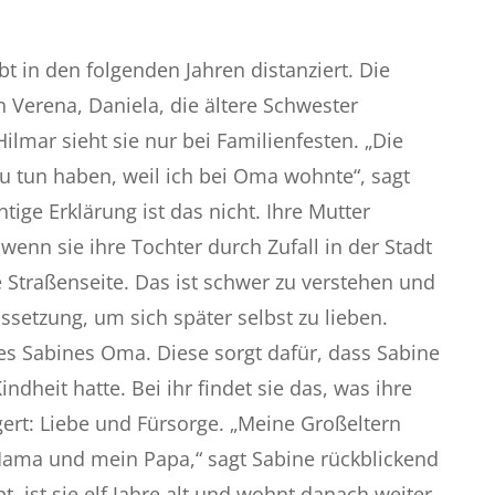
bt in den folgenden Jahren distanziert. Die
 Verena, Daniela, die ältere Schwester
lmar sieht sie nur bei Familienfesten. „Die
 zu tun haben, weil ich bei Oma wohnte“, sagt
tige Erklärung ist das nicht. Ihre Mutter
wenn sie ihre Tochter durch Zufall in der Stadt
ie Straßenseite. Das ist schwer zu verstehen und
ssetzung, um sich später selbst zu lieben.
es Sabines Oma. Diese sorgt dafür, dass Sabine
indheit hatte. Bei ihr findet sie das, was ihre
gert: Liebe und Fürsorge. „Meine Großeltern
ma und mein Papa,“ sagt Sabine rückblickend
bt, ist sie elf Jahre alt und wohnt danach weiter