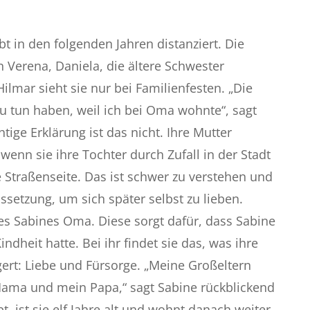
bt in den folgenden Jahren distanziert. Die
 Verena, Daniela, die ältere Schwester
lmar sieht sie nur bei Familienfesten. „Die
 zu tun haben, weil ich bei Oma wohnte“, sagt
tige Erklärung ist das nicht. Ihre Mutter
wenn sie ihre Tochter durch Zufall in der Stadt
ie Straßenseite. Das ist schwer zu verstehen und
ssetzung, um sich später selbst zu lieben.
es Sabines Oma. Diese sorgt dafür, dass Sabine
indheit hatte. Bei ihr findet sie das, was ihre
gert: Liebe und Fürsorge. „Meine Großeltern
ma und mein Papa,“ sagt Sabine rückblickend
bt, ist sie elf Jahre alt und wohnt danach weiter